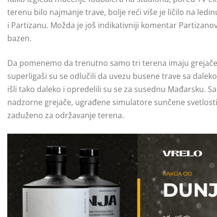
terenu bilo najmanje trave, bolje reći više je ličilo na led
i Partizanu. Možda je još indikativniji komentar Partizan
bazen.
Da pomenemo da trenutno samo tri terena imaju grejače i
superligaši su se odlučili da uvezu busene trave sa dalek
išli tako daleko i opredelili su se za susednu Mađarsku. S
nadzorne grejače, ugrađene simulatore sunčene svetlosti i
zaduženo za održavanje terena.