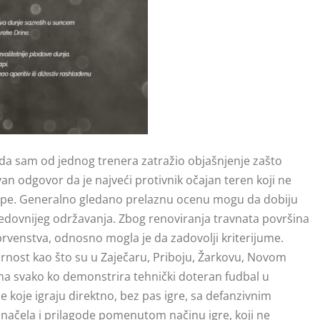
 Kada sam od jednog trenera zatražio objašnjenje zašto
an odgovor da je najveći protivnik očajan teren koji ne
e ekipe. Generalno gledano prelaznu ocenu mogu da dobiju
redovnijeg održavanja. Zbog renoviranja travnata površina
o prvenstva, odnosno mogla je da zadovolji kriterijume.
arnost kao što su u Zaječaru, Priboju, Žarkovu, Novom
ma svako ko demonstrira tehnički doteran fudbal u
e koje igraju direktno, bez pas igre, sa defanzivnim
h načela i prilagode pomenutom načinu igre, koji ne