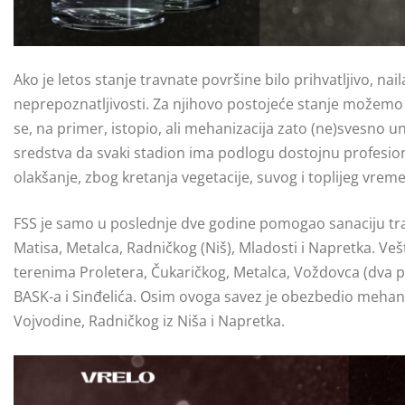
Ako je letos stanje travnate površine bilo prihvatljivo, na
neprepoznatljivosti. Za njihovo postojeće stanje možemo k
se, na primer, istopio, ali mehanizacija zato (ne)svesno un
sredstva da svaki stadion ima podlogu dostojnu profesio
olakšanje, zbog kretanja vegetacije, suvog i toplijeg vre
FSS je samo u poslednje dve godine pomogao sanaciju tra
Matisa, Metalca, Radničkog (Niš), Mladosti i Napretka. V
terenima Proletera, Čukaričkog, Metalca, Voždovca (dva pu
BASK-a i Sinđelića. Osim ovoga savez je obezbedio mehani
Vojvodine, Radničkog iz Niša i Napretka.