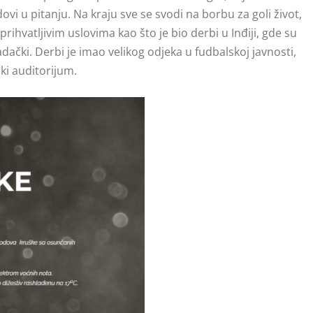
dovi u pitanju. Na kraju sve se svodi na borbu za goli život,
ihvatljivim uslovima kao što je bio derbi u Inđiji, gde su
adački. Derbi je imao velikog odjeka u fudbalskoj javnosti,
ki auditorijum.