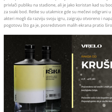
privlači publiku na stadione, ali je jako koristan kad su bo
za svaki bod. Retke su utakmice gde su mečevi odigrani u pr
akteri mogli da razviju svoju igru, zaigraju otvoreno i nap
pogotovu što ga je, posredstvom malih ekrana pratio širo