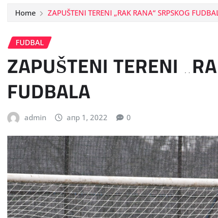
Home
ZAPUŠTENI TERENI „RAK RANA“ SRPSKOG FUDBA
FUDBAL
ZAPUŠTENI TERENI „R
FUDBALA
admin
апр 1, 2022
0