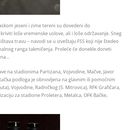
ilaskom jeseni i zime tereni su dovedeni do
riviti loše vremenske uslove, ali i loše održavanje. Sneg
ištava travu – navodi se u izveštaju FSS koji nije štedeo
nalnog ranga takmičenja. Proleće će donekle doneti
mena…
ve na stadionima Partizana, Vojvodine, Mačve, Javor
eštačka podloga je obnovljena na glavnim ili pomoćnim
ta), Vojvodine, Radničkog (S. Mitrovica), RFK Grafičara,
zaciju za stadione Proletera, Metalca, OFK Bačke,