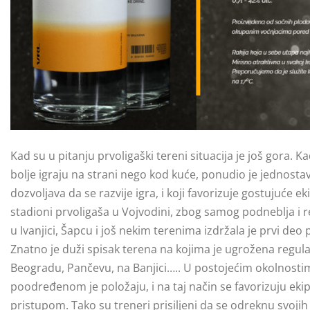
Kad su u pitanju prvoligaški tereni situacija je još gora.
bolje igraju na strani nego kod kuće, ponudio je jednostav
dozvoljava da se razvije igra, i koji favorizuje gostujuć
stadioni prvoligaša u Vojvodini, zbog samog podneblja i 
u Ivanjici, Šapcu i još nekim terenima izdržala je prvi de
Znatno je duži spisak terena na kojima je ugrožena regul
Beogradu, Pančevu, na Banjici….. U postojećim okolnosti
poodređenom je položaju, i na taj način se favorizuju ekip
pristupom. Tako su treneri prisiljeni da se odreknu svoji