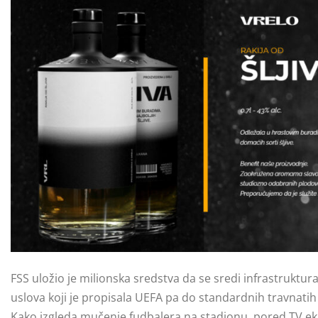
FSS uložio je milionska sredstva da se sredi infrastrukt
uslova koji je propisala UEFA pa do standardnih travnati
Kako izgleda mučenje fudbalera na stadionu, pored TV ekr