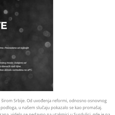
ura širom Srbije. Od uvođenja reformi, odnosno osnovnog
h podloga, u našem slučaju pokazalo se kao promašaj.
ana, videlo se nedavno na utakmici u Surdulici, gde je na