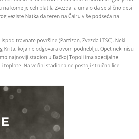
inu na kome je ceh platila Zvezda, a umalo da se slično desi
ovog veziste Natka da teren na Čairu više podseća na
spod travnate površine (Partizan, Zvezda i TSC). Neki
og Krita, koja ne odgovara ovom podneblju. Opet neki nisu
amo najnoviji stadion u Bačkoj Topoli ima specijalne
 toplote. Na većini stadiona ne postoji stručno lice