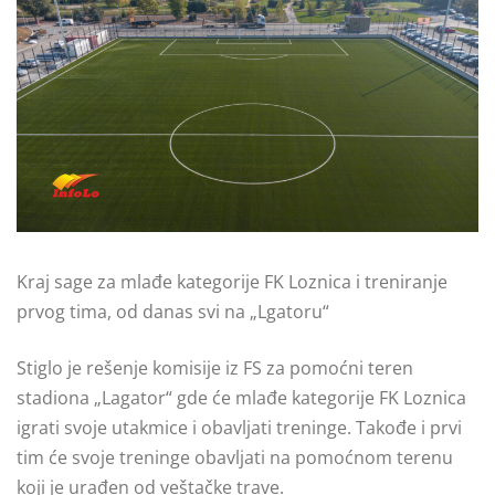
Kraj sage za mlađe kategorije FK Loznica i treniranje
prvog tima, od danas svi na „Lgatoru“
Stiglo je rešenje komisije iz FS za pomoćni teren
stadiona „Lagator“ gde će mlađe kategorije FK Loznica
igrati svoje utakmice i obavljati treninge. Takođe i prvi
tim će svoje treninge obavljati na pomoćnom terenu
koji je urađen od veštačke trave.