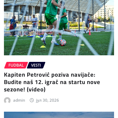
FUDBAL
VESTI
Kapiten Petrović poziva navijače:
Budite naš 12. igrač na startu nove
sezone! (video)
admin
јул 30, 2026