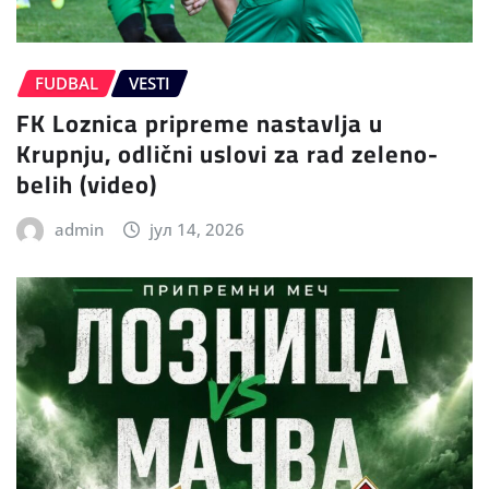
FUDBAL
VESTI
FK Loznica pripreme nastavlja u
Krupnju, odlični uslovi za rad zeleno-
belih (video)
admin
јул 14, 2026