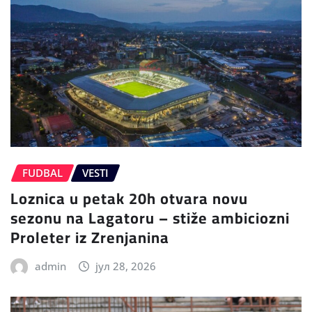
FUDBAL
VESTI
Loznica u petak 20h otvara novu
sezonu na Lagatoru – stiže ambiciozni
Proleter iz Zrenjanina
admin
јул 28, 2026