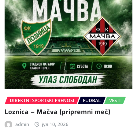
DIREKTNI SPORTSKI PRENOSI
FUDBAL
VESTI
Loznica – Mačva (pripremni meč)
admin
јул 10, 2026