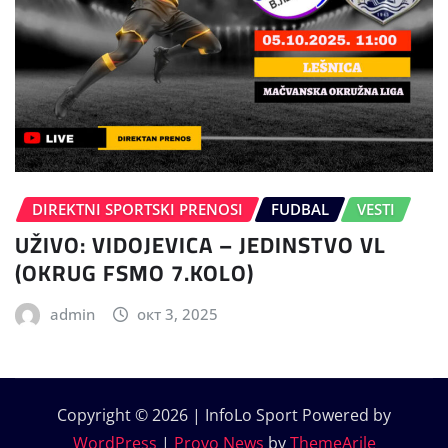
DIREKTNI SPORTSKI PRENOSI
FUDBAL
VESTI
UŽIVO: VIDOJEVICA – JEDINSTVO VL
(OKRUG FSMO 7.KOLO)
admin
окт 3, 2025
Copyright © 2026 | InfoLo Sport Powered by
WordPress
|
Provo News
by
ThemeArile