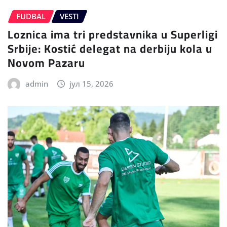
FUDBAL
VESTI
Loznica ima tri predstavnika u Superligi
Srbije: Kostić delegat na derbiju kola u
Novom Pazaru
admin
јул 15, 2026