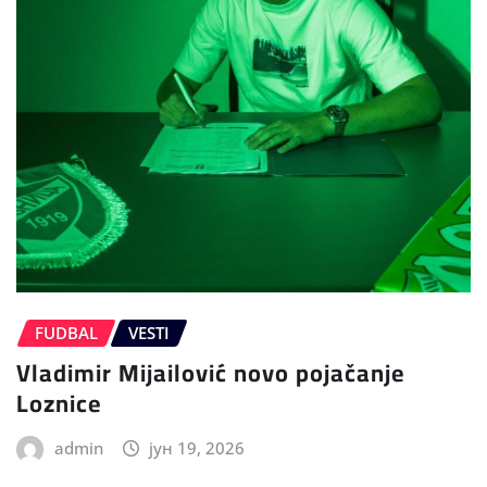
FUDBAL
VESTI
Vladimir Mijailović novo pojačanje
Loznice
admin
јун 19, 2026