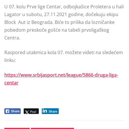
U 07. kolu Prve lige Centar, odbojkašice Proletera u hali
Lagator u subotu, 27.11.2021 godine, dočekuju ekipu
Block Aut iz Beograda. Biće to prilika da lozničanke
pobedom preskoče gošće na tabeli prvoligaškog
Centra.
Raspored utakmica kola 07. možete videti na sledećem
linku:
https://www.srbijasport.net/league/5866-druga-liga-
centar
Post
Share
Share