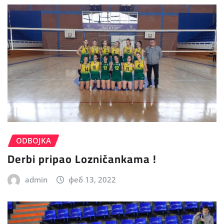
ODBOJKA
Derbi pripao Lozničankama !
admin
феб 13, 2022