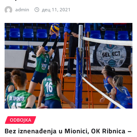
admin
дец 11, 2021
ODBOJKA
Bez iznenađenja u Mionici, OK Ribnica –