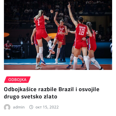
ODBOJKA
Odbojkašice razbile Brazil i osvojile
drugo svetsko zlato
admin
окт 15, 2022