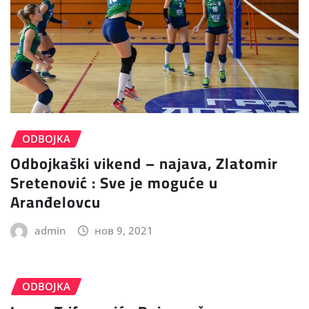
ODBOJKA
Odbojkaški vikend – najava, Zlatomir
Sretenović : Sve je moguće u
Aranđelovcu
admin
нов 9, 2021
ODBOJKA