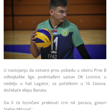
U nastojanju da ostvare prvu pobedu u okviru Prve B
odbojkaške lige, podmlađeni sastav OK Loznice, u
nedelju u hali Lagator, sa početkom u 16 časova,
dočekaće ekipu Banata.
Da li će lozničani prekinuti crni nit poraza, govori
Stefan Mitrović :