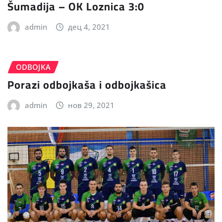
Šumadija – OK Loznica 3:0
admin
дец 4, 2021
ODBOJKA
Porazi odbojkaša i odbojkašica
admin
нов 29, 2021