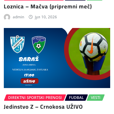
Loznica – Mačva (pripremni meč)
admin
јул 10, 2026
DIREKTNI SPORTSKI PRENOSI
FUDBAL
VESTI
Jedinstvo Z – Crnokosa UŽIVO