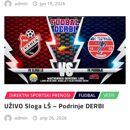
admin
јун 19, 2026
DIREKTNI SPORTSKI PRENOSI
FUDBAL
VESTI
UŽIVO Sloga LŠ – Podrinje DERBI
admin
апр 26, 2026