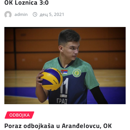
OK Loznica 3:0
admin
дец 5, 2021
ODBOJKA
Poraz odbojkaša u Aranđelovcu, OK