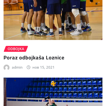
ODBOJKA
Poraz odbojkaša Loznice
admin
нов 15, 2021