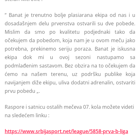
“ Banat je trenutno bolje plasiarana ekipa od nas i u
dosadašnjem delu prvenstva ostvarili su dve pobede.
Mislim da smo po kvalitetu podjednaki tako da
očekujem da pobedom, koja nam je u ovom meču jako
potrebna, prekinemo seriju poraza. Banat je iskusna
ekipa dok mi u ovoj sezoni nastupamo sa
podmlađenim sastavom. Bez obzira na to očekujem da
ćemo na našem terenu, uz podršku publike koja
navijanjem diže ekipu, uliva dodatni adrenalin, ostvariti
prvu pobedu „.
Raspore i satnicu ostalih mečeva 07. kola možete videti
na sledećem linku :
https://www.srbijasport.net/league/5858-prva-b-liga