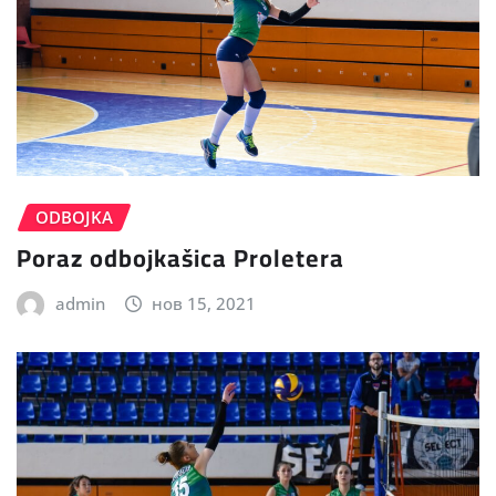
ODBOJKA
Poraz odbojkašica Proletera
admin
нов 15, 2021