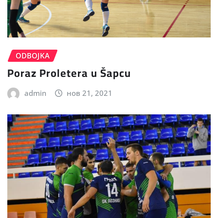
ODBOJKA
Poraz Proletera u Šapcu
admin
нов 21, 2021