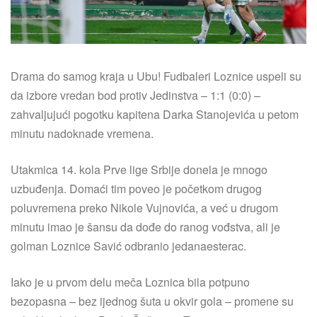
Drama do samog kraja u Ubu! Fudbaleri Loznice uspeli su
da izbore vredan bod protiv Jedinstva – 1:1 (0:0) –
zahvaljujući pogotku kapitena Darka Stanojevića u petom
minutu nadoknade vremena.
Utakmica 14. kola Prve lige Srbije donela je mnogo
uzbuđenja. Domaći tim poveo je početkom drugog
poluvremena preko Nikole Vujnovića, a već u drugom
minutu imao je šansu da dođe do ranog vođstva, ali je
golman Loznice Savić odbranio jedanaesterac.
Iako je u prvom delu meča Loznica bila potpuno
bezopasna – bez ijednog šuta u okvir gola – promene su