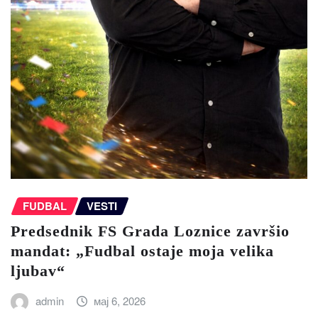
FUDBAL
VESTI
Predsednik FS Grada Loznice završio
mandat: „Fudbal ostaje moja velika
ljubav“
admin
мај 6, 2026