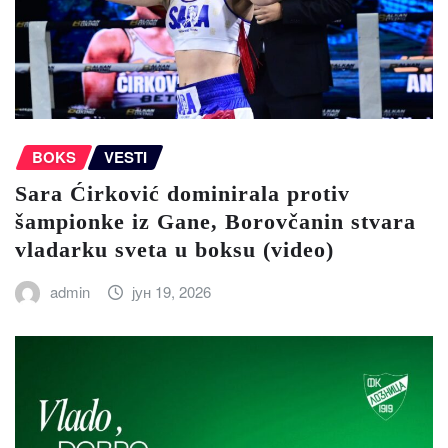
BOKS
VESTI
Sara Ćirković dominirala protiv
šampionke iz Gane, Borovčanin stvara
vladarku sveta u boksu (video)
admin
јун 19, 2026