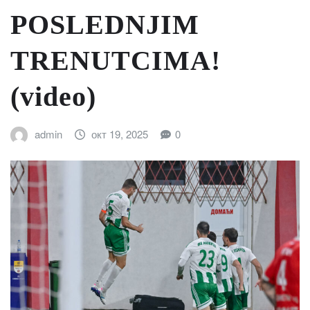
POSLEDNJIM
TRENUTCIMA!
(video)
admin
окт 19, 2025
0