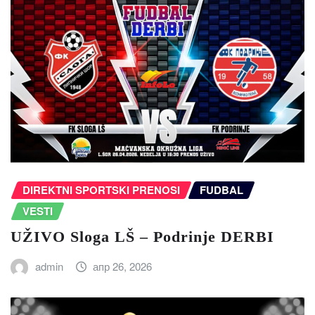
DIREKTNI SPORTSKI PRENOSI
FUDBAL
VESTI
UŽIVO Sloga LŠ – Podrinje DERBI
admin
апр 26, 2026