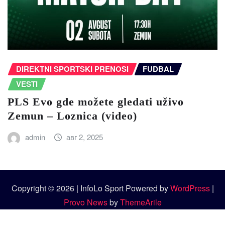
DIREKTNI SPORTSKI PRENOSI
FUDBAL
VESTI
PLS Evo gde možete gledati uživo
Zemun – Loznica (video)
admin
авг 2, 2025
Copyright © 2026 | InfoLo Sport Powered by
WordPress
|
Provo News
by
ThemeArile