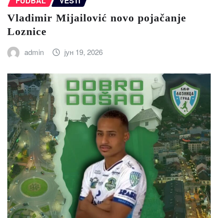
FUDBAL
VESTI
Vladimir Mijailović novo pojačanje
Loznice
admin
јун 19, 2026