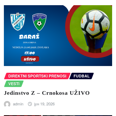
DIREKTNI SPORTSKI PRENOSI
FUDBAL
VESTI
Jedinstvo Z – Crnokosa UŽIVO
admin
јун 19, 2026