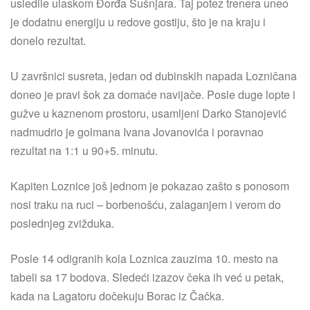
usledile ulaskom Đorđa Šušnjara. Taj potez trenera uneo
je dodatnu energiju u redove gostiju, što je na kraju i
donelo rezultat.
U završnici susreta, jedan od dubinskih napada Lozničana
doneo je pravi šok za domaće navijače. Posle duge lopte i
gužve u kaznenom prostoru, usamljeni Darko Stanojević
nadmudrio je golmana Ivana Jovanovića i poravnao
rezultat na 1:1 u 90+5. minutu.
Kapiten Loznice još jednom je pokazao zašto s ponosom
nosi traku na ruci – borbenošću, zalaganjem i verom do
poslednjeg zvižduka.
Posle 14 odigranih kola Loznica zauzima 10. mesto na
tabeli sa 17 bodova. Sledeći izazov čeka ih već u petak,
kada na Lagatoru dočekuju Borac iz Čačka.