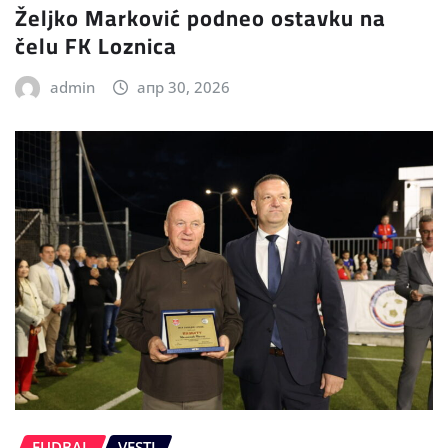
Željko Marković podneo ostavku na
čelu FK Loznica
admin
апр 30, 2026
FUDBAL
VESTI