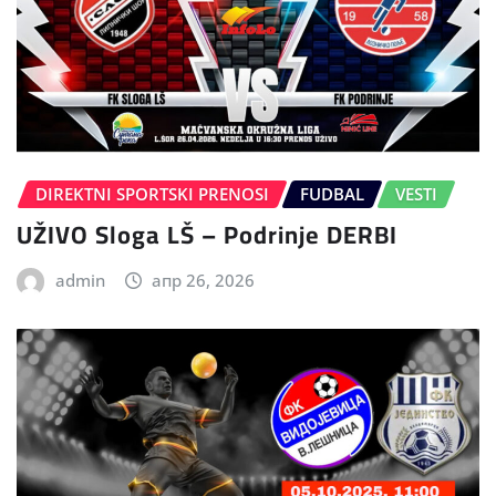
DIREKTNI SPORTSKI PRENOSI
FUDBAL
VESTI
UŽIVO Sloga LŠ – Podrinje DERBI
admin
апр 26, 2026