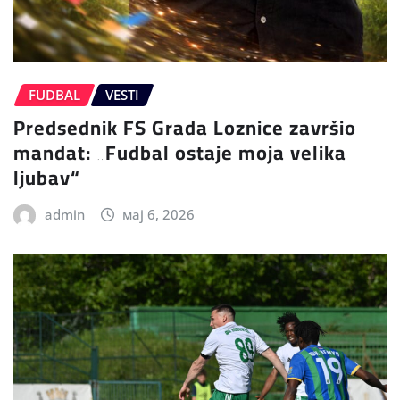
FUDBAL
VESTI
Predsednik FS Grada Loznice završio
mandat: „Fudbal ostaje moja velika
ljubav“
admin
мај 6, 2026