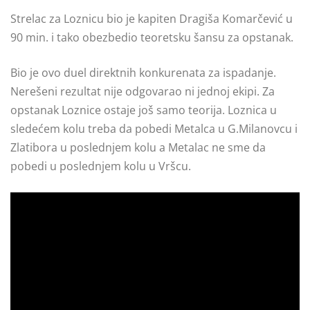
Strelac za Loznicu bio je kapiten Dragiša Komarčević u
90 min. i tako obezbedio teoretsku šansu za opstanak.
Bio je ovo duel direktnih konkurenata za ispadanje.
Nerešeni rezultat nije odgovarao ni jednoj ekipi. Za
opstanak Loznice ostaje još samo teorija. Loznica u
sledećem kolu treba da pobedi Metalca u G.Milanovcu i
Zlatibora u poslednjem kolu a Metalac ne sme da
pobedi u poslednjem kolu u Vršcu.