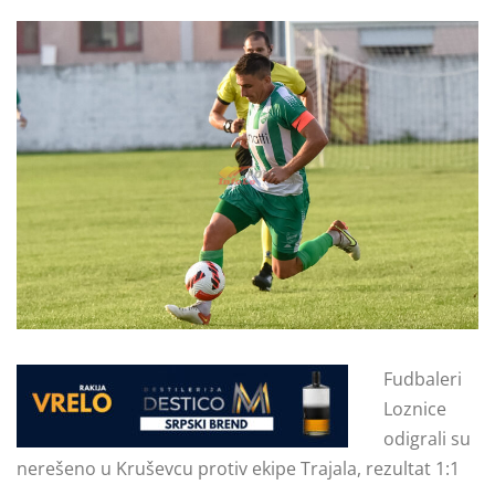
Fudbaleri
Loznice
odigrali su
nerešeno u Kruševcu protiv ekipe Trajala, rezultat 1:1