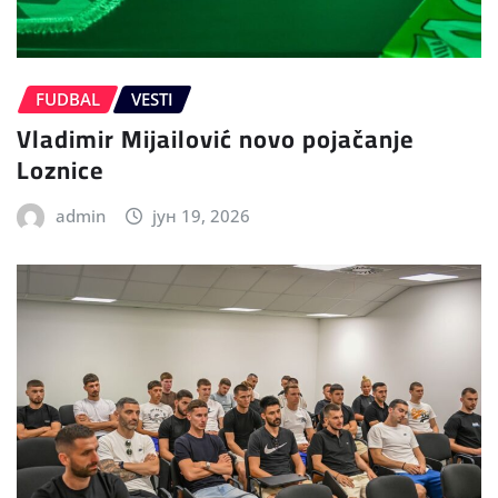
FUDBAL
VESTI
Vladimir Mijailović novo pojačanje
Loznice
admin
јун 19, 2026