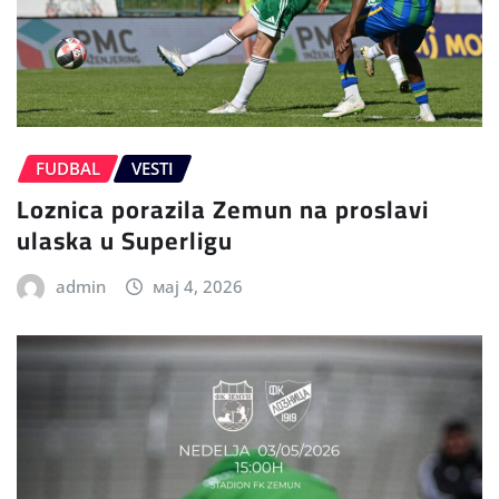
FUDBAL
VESTI
Loznica porazila Zemun na proslavi
ulaska u Superligu
admin
мај 4, 2026