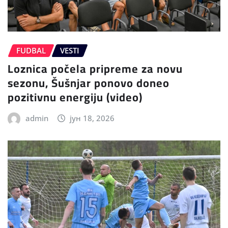
FUDBAL
VESTI
Loznica počela pripreme za novu
sezonu, Šušnjar ponovo doneo
pozitivnu energiju (video)
admin
јун 18, 2026