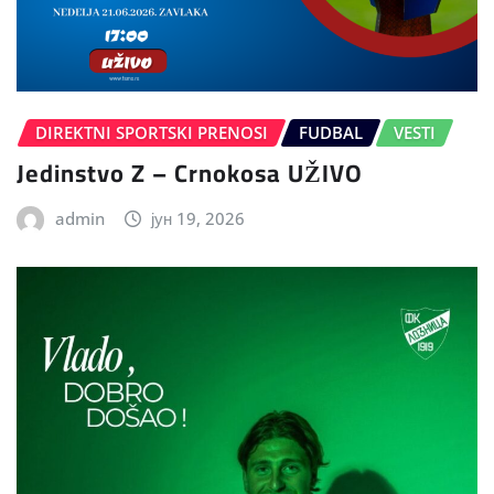
DIREKTNI SPORTSKI PRENOSI
FUDBAL
VESTI
Jedinstvo Z – Crnokosa UŽIVO
admin
јун 19, 2026