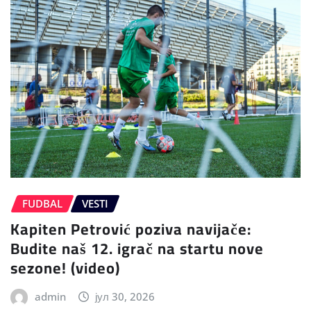
FUDBAL
VESTI
Kapiten Petrović poziva navijače:
Budite naš 12. igrač na startu nove
sezone! (video)
admin
јул 30, 2026