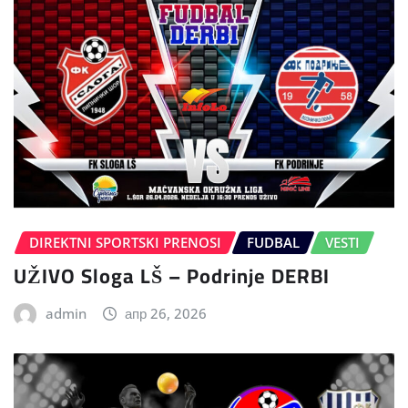
DIREKTNI SPORTSKI PRENOSI
FUDBAL
VESTI
UŽIVO Sloga LŠ – Podrinje DERBI
admin
апр 26, 2026