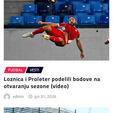
FUDBAL
VESTI
Loznica i Proleter podelili bodove na
otvaranju sezone (video)
admin
јул 31, 2026