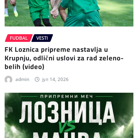
FUDBAL
VESTI
FK Loznica pripreme nastavlja u
Krupnju, odlični uslovi za rad zeleno-
belih (video)
admin
јул 14, 2026