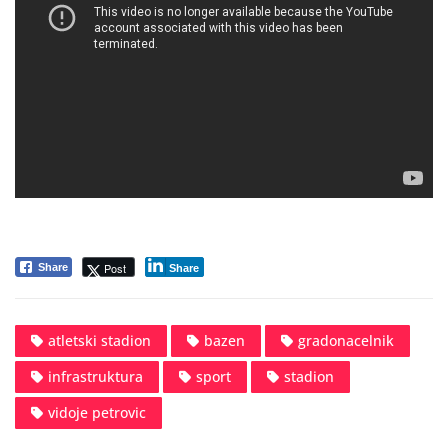
Post
Share
Share
atletski stadion
bazen
gradonacelnik
infrastruktura
sport
stadion
vidoje petrovic