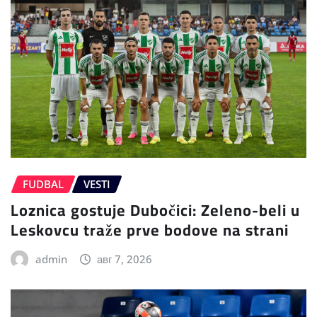
FUDBAL
VESTI
Loznica gostuje Dubočici: Zeleno-beli u
Leskovcu traže prve bodove na strani
admin
авг 7, 2026