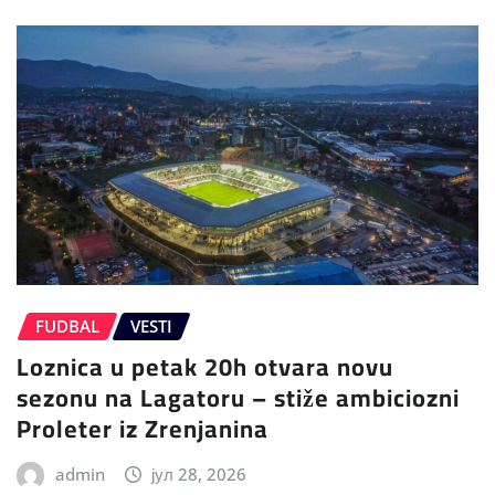
FUDBAL
VESTI
Loznica u petak 20h otvara novu
sezonu na Lagatoru – stiže ambiciozni
Proleter iz Zrenjanina
admin
јул 28, 2026