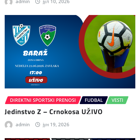
admin
јул 10, 2026
DIREKTNI SPORTSKI PRENOSI
FUDBAL
VESTI
Jedinstvo Z – Crnokosa UŽIVO
admin
јун 19, 2026