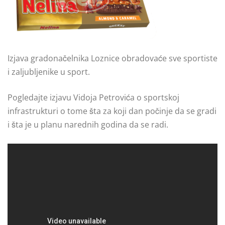
Izjava gradonačelnika Loznice obradovaće sve sportiste
i zaljubljenike u sport.
Pogledajte izjavu Vidoja Petrovića o sportskoj
infrastrukturi o tome šta za koji dan počinje da se gradi
i šta je u planu narednih godina da se radi.