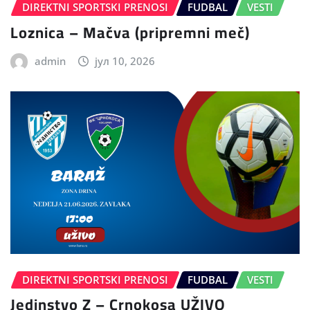
DIREKTNI SPORTSKI PRENOSI
FUDBAL
VESTI
Loznica – Mačva (pripremni meč)
admin
јул 10, 2026
DIREKTNI SPORTSKI PRENOSI
FUDBAL
VESTI
Jedinstvo Z – Crnokosa UŽIVO