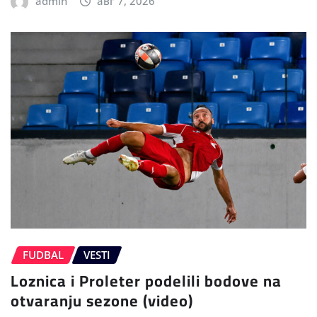
admin
авг 7, 2026
FUDBAL
VESTI
Loznica i Proleter podelili bodove na
otvaranju sezone (video)