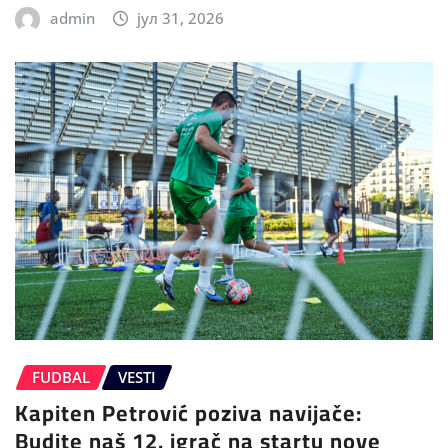
admin
јул 31, 2026
FUDBAL
VESTI
Kapiten Petrović poziva navijače:
Budite naš 12. igrač na startu nove