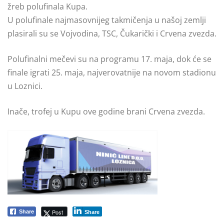
žreb polufinala Kupa.
U polufinale najmasovnijeg takmičenja u našoj zemlji
plasirali su se Vojvodina, TSC, Čukarički i Crvena zvezda.
Polufinalni mečevi su na programu 17. maja, dok će se
finale igrati 25. maja, najverovatnije na novom stadionu
u Loznici.
Inače, trofej u Kupu ove godine brani Crvena zvezda.
Post
Share
Share