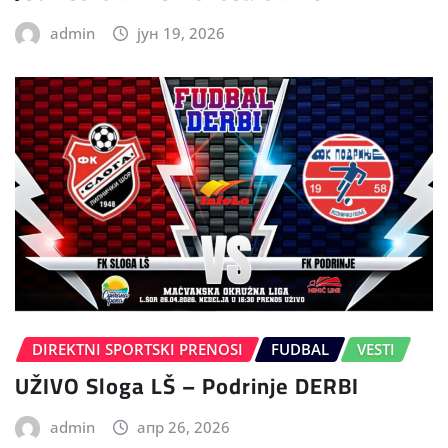
admin
јун 19, 2026
DIREKTNI SPORTSKI PRENOSI
FUDBAL
VESTI
UŽIVO Sloga LŠ – Podrinje DERBI
admin
апр 26, 2026