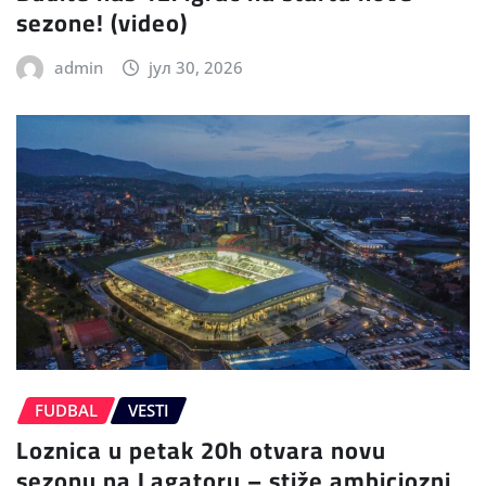
sezone! (video)
admin
јул 30, 2026
FUDBAL
VESTI
Loznica u petak 20h otvara novu
sezonu na Lagatoru – stiže ambiciozni