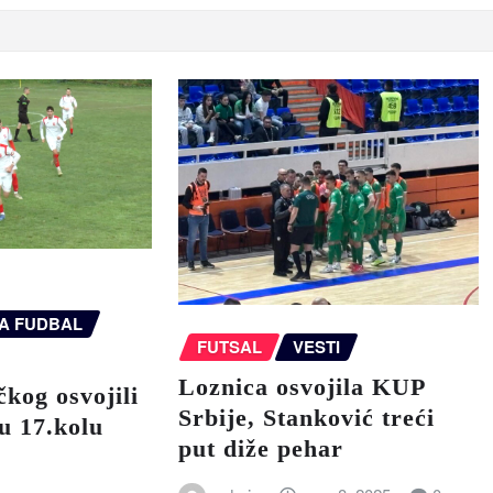
GA FUDBAL
FUTSAL
VESTI
Loznica osvojila KUP
čkog osvojili
Srbije, Stanković treći
u 17.kolu
put diže pehar