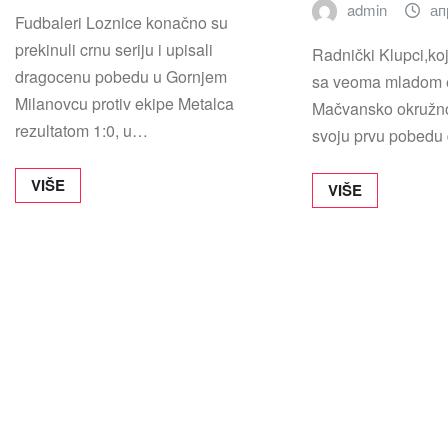
admin
ап
Fudbaleri Loznice konačno su
prekinuli crnu seriju i upisali
Radnički Klupci,koj
dragocenu pobedu u Gornjem
sa veoma mladom 
Milanovcu protiv ekipe Metalca
Mačvansko okružnoj
rezultatom 1:0, u…
svoju prvu pobedu
VIŠE
VIŠE