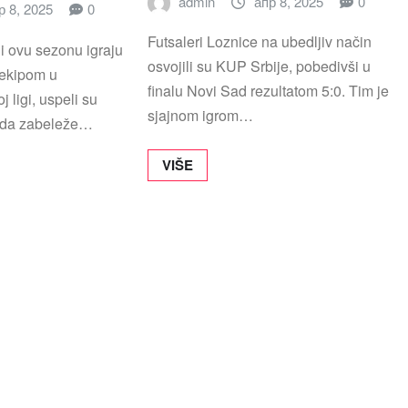
admin
апр 8, 2025
0
р 8, 2025
0
Futsaleri Loznice na ubedljiv način
i ovu sezonu igraju
osvojili su KUP Srbije, pobedivši u
ekipom u
finalu Novi Sad rezultatom 5:0. Tim je
 ligi, uspeli su
sjajnom igrom…
 da zabeleže…
VIŠE