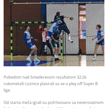
Pobedom nad Smederevom rezultatom 32:26
rukometaši Loznice plasirali su se u pley off Super B
lige.
Od starta meča igrali su požrtvovano sa neverovatnom