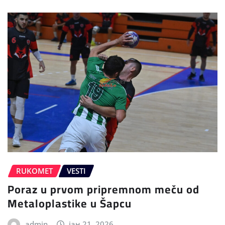
RUKOMET
VESTI
Poraz u prvom pripremnom meču od
Metaloplastike u Šapcu
admin
јан 21, 2026