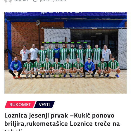
RUKOMET
VESTI
Loznica jesenji prvak –Kukić ponovo
briljira,rukometašice Loznice treće na