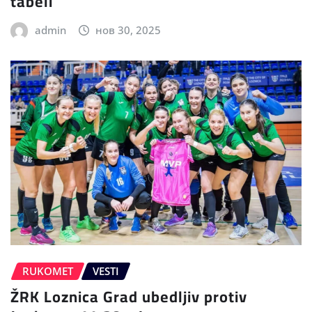
tabeli
admin
нов 30, 2025
RUKOMET
VESTI
ŽRK Loznica Grad ubedljiv protiv