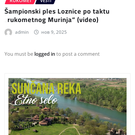
RUKOMET
VESTI
Šampionski ples Loznice po taktu
„rukometnog Murinja“ (video)
admin
нов 9, 2025
You must be
logged in
to post a comment