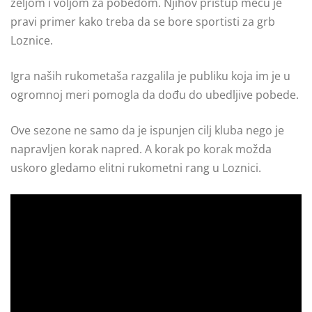
željom i voljom za pobedom. Njihov pristup meču je
pravi primer kako treba da se bore sportisti za grb
Loznice.
Igra naših rukometaša razgalila je publiku koja im je u
ogromnoj meri pomogla da dođu do ubedljive pobede.
Ove sezone ne samo da je ispunjen cilj kluba nego je
napravljen korak napred. A korak po korak možda
uskoro gledamo elitni rukometni rang u Loznici.