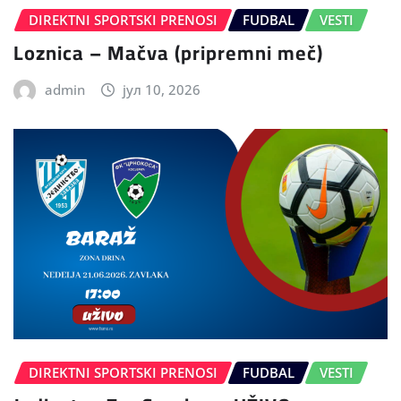
DIREKTNI SPORTSKI PRENOSI
FUDBAL
VESTI
Loznica – Mačva (pripremni meč)
admin
јул 10, 2026
DIREKTNI SPORTSKI PRENOSI
FUDBAL
VESTI