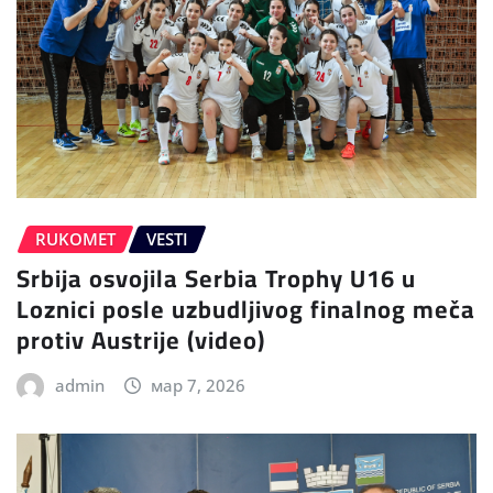
RUKOMET
VESTI
Srbija osvojila Serbia Trophy U16 u
Loznici posle uzbudljivog finalnog meča
protiv Austrije (video)
admin
мар 7, 2026