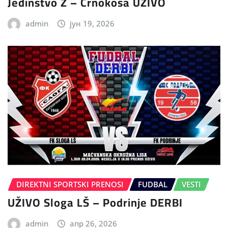
Jedinstvo Z – Crnokosa UŽIVO
admin
јун 19, 2026
DIREKTNI SPORTSKI PRENOSI
FUDBAL
VESTI
UŽIVO Sloga LŠ – Podrinje DERBI
admin
апр 26, 2026