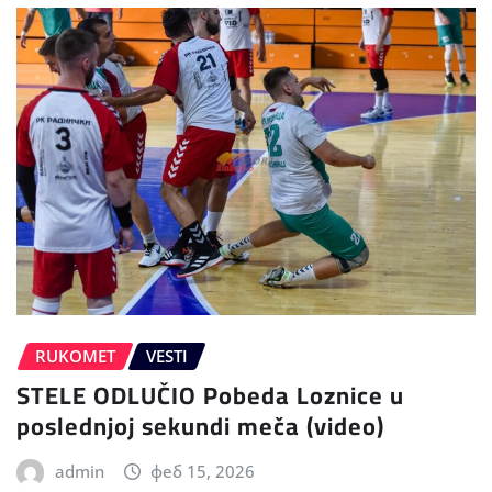
RUKOMET
VESTI
STELE ODLUČIO Pobeda Loznice u
poslednjoj sekundi meča (video)
admin
феб 15, 2026