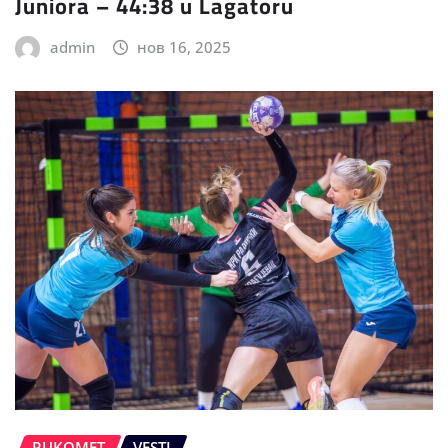
Juniora – 44:38 u Lagatoru
admin
нов 16, 2025
RUKOMET
VESTI