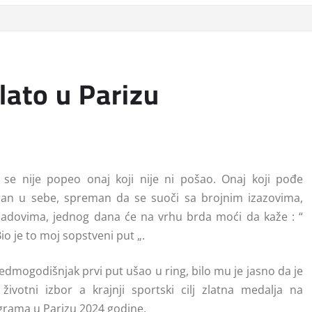
lato u Parizu
se nije popeo onaj koji nije ni pošao. Onaj koji pođe
ran u sebe, spreman da se suoči sa brojnim izazovima,
adovima, jednog dana će na vrhu brda moći da kaže : “
o je to moj sopstveni put „.
edmogodišnjak prvi put ušao u ring, bilo mu je jasno da je
životni izbor a krajnji sportski cilj zlatna medalja na
igrama u Parizu 2024 godine.