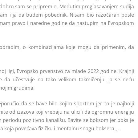
 i dobro sam se pripremio. Međutim preglasavanjem sudija
am i ja da budem pobednik. Nisam bio razočaran posle
 Imam pravo i naredne godine da nastupim na Evropskom
odradim, o kombinacijama koje mogu da primenim, da
noj ligi, Evropsko prvenstvo za mlade 2022 godine. Krajnji
 je da učestvuje na tako velikom takmičenju. Ja se neću
mojim grudima.
poručio da se bave bilo kojim sportom jer to je najbolji
nite od izazova koji vrebaju na ulici i da ogromnu energiju
 periodu pozitivno kanališu. Bavite se boksom jer boks je
a koja povećava fizičku i mentalnu snagu boksera „.