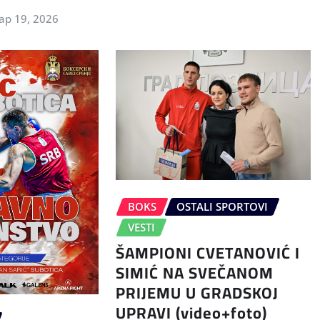
ар 19, 2026
BOKS
OSTALI SPORTOVI
VESTI
ŠAMPIONI CVETANOVIĆ I
SIMIĆ NA SVEČANOM
PRIJEMU U GRADSKOJ
UPRAVI (video+foto)