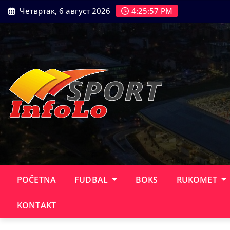
Skip
Четвртак, 6 август 2026
4:25:59 PM
to
content
POČETNA
FUDBAL
BOKS
RUKOMET
KONTAKT