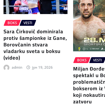
BOKS
VESTI
Sara Ćirković dominirala
protiv šampionke iz Gane,
Borovčanin stvara
vladarku sveta u boksu
(video)
BOKS
VESTI
Miljan Đorđe
admin
јун 19, 2026
spektakl u B
problematič
bokserom iz
koji nokautir
zatvoru