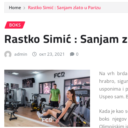
Home
Rastko Simić : Sanjam zlato u Parizu
BOKS
Rastko Simić : Sanjam z
admin
окт 23, 2021
0
Na vrh brda 
hrabro, sigu
usponima i p
Uspeo sam. Bi
Kada je kao s
boks njegov 
Olimpijskim 