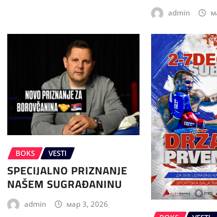
admin
м
BOKS
VESTI
SPECIJALNO PRIZNANJE
NAŠEM SUGRAĐANINU
admin
мар 3, 2026