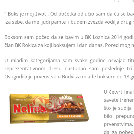
“ Boks je moj život . Od početka odlučio sam da ću se bav
iza sebe, da me ljudi pamte i budem zvezda vodilja drug
Boksom sam počeo da se bavim u BK Loznica 2014 godi
član BK Rokica za koji boksujem i dan danas. Pored mog m
U mlađim kategorijama sam svake godine osvajao titul
reprezentativnom dresu nastupao sam poslednje tri
Ovogodišnje prvenstvo u Budvi za mlade boksere do 18 go
U četvrt fin
savete trene
što je sudija
bilo prepun
prvenstvima.
da ga pobedi