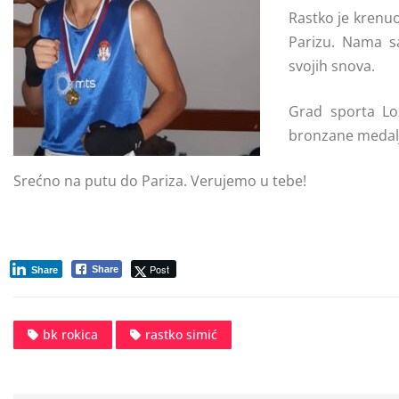
Rastko je krenuo 
Parizu. Nama 
svojih snova.
Grad sporta Lo
bronzane medalj
Srećno na putu do Pariza. Verujemo u tebe!
Post
Share
Share
bk rokica
rastko simić