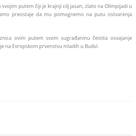
svojim putem čiji je krajnji cilj jasan, zlato na Olimpijadi u
samo preostaje da mu pomognemo na putu ostvarenja
znica ovim putem svom sugrađaninu čestita osvajanje
e na Evropskom prvenstvu mladih u Budvi.