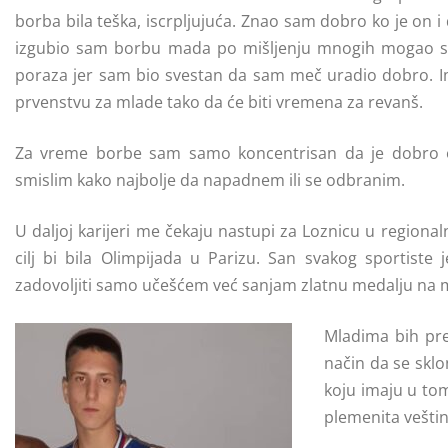
borba bila teška, iscrpljujuća. Znao sam dobro ko je on
izgubio sam borbu mada po mišljenju mnogih mogao s
poraza jer sam bio svestan da sam meč uradio dobro.
prvenstvu za mlade tako da će biti vremena za revanš.
Za vreme borbe sam samo koncentrisan da je dobro 
smislim kako najbolje da napadnem ili se odbranim.
U daljoj karijeri me čekaju nastupi za Loznicu u regional
cilj bi bila Olimpijada u Parizu. San svakog sportiste
zadovoljiti samo učešćem već sanjam zlatnu medalju na 
Mladima bih pre
način da se sklo
koju imaju u tom
plemenita veštin