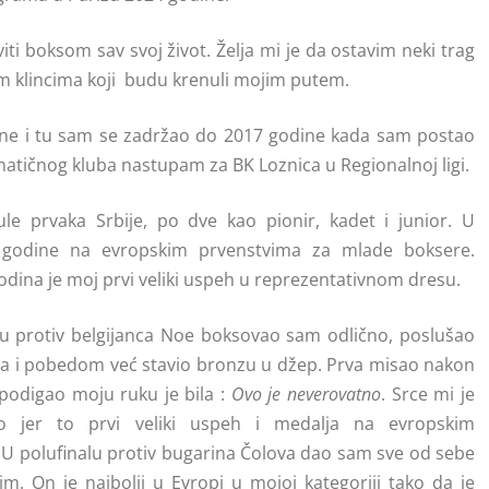
iti boksom sav svoj život. Želja mi je da ostavim neki trag
im klincima koji budu krenuli mojim putem.
ne i tu sam se zadržao do 2017 godine kada sam postao
atičnog kluba nastupam za BK Loznica u Regionalnoj ligi.
e prvaka Srbije, po dve kao pionir, kadet i junior. U
 godine na evropskim prvenstvima za mlade boksere.
dina je moj prvi veliki uspeh u reprezentativnom dresu.
alu protiv belgijanca Noe boksovao sam odlično, poslušao
ra i pobedom već stavio bronzu u džep. Prva misao nakon
 podigao moju ruku je bila :
Ovo je neverovatno
. Srce mi je
o jer to prvi veliki uspeh i medalja na evropskim
 U polufinalu protiv bugarina Čolova dao sam sve od sebe
m. On je najbolji u Evropi u mojoj kategoriji tako da je