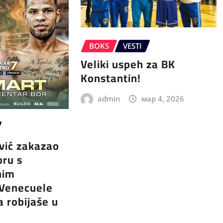
BOKS
VESTI
Veliki uspeh za BK
Konstantin!
admin
мар 4, 2026
vić zakazao
oru s
nim
 Venecuele
a robijaše u