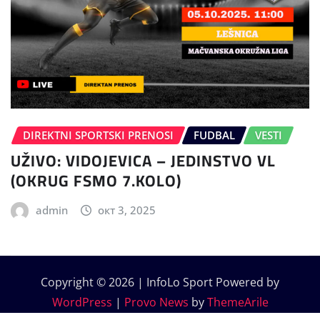
DIREKTNI SPORTSKI PRENOSI
FUDBAL
VESTI
UŽIVO: VIDOJEVICA – JEDINSTVO VL
(OKRUG FSMO 7.KOLO)
admin
окт 3, 2025
Copyright © 2026 | InfoLo Sport Powered by
WordPress
|
Provo News
by
ThemeArile