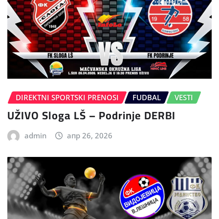
DIREKTNI SPORTSKI PRENOSI
FUDBAL
VESTI
UŽIVO Sloga LŠ – Podrinje DERBI
admin
апр 26, 2026