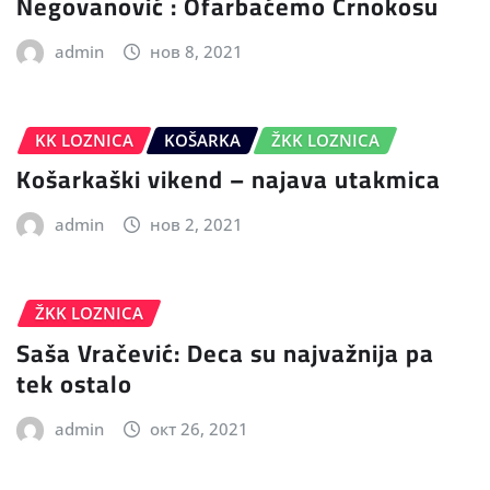
Negovanović : Ofarbaćemo Crnokosu
admin
нов 8, 2021
KK LOZNICA
KOŠARKA
ŽKK LOZNICA
Košarkaški vikend – najava utakmica
admin
нов 2, 2021
ŽKK LOZNICA
Saša Vračević: Deca su najvažnija pa
tek ostalo
admin
окт 26, 2021