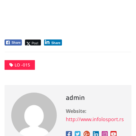
Post
Share
Share
LO -015
admin
Website:
http://www.infolosport.rs